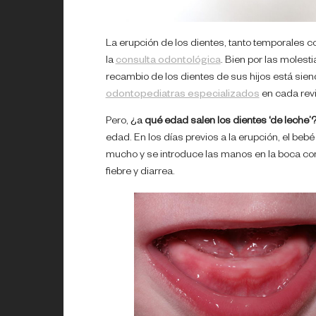
La erupción de los dientes, tanto temporales
la
consulta odontológica
. Bien por las molest
recambio de los dientes de sus hijos está sien
odontopediatras especializados
en cada revi
Pero,
¿a
qué edad salen los dientes ‘de leche’
edad. En los días previos a la erupción, el bebé
mucho y se introduce las manos en la boca co
fiebre y diarrea.