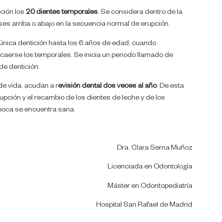
ción los
20 dientes temporales
. Se considera dentro de la
es arriba o abajo en la secuencia normal de erupción.
única dentición hasta los 6 años de edad, cuando
caerse los temporales. Se inicia un periodo llamado de
de dentición.
de vida, acudan a r
evisión dental dos veces al año
. De esta
upción y el recambio de los dientes de leche y de los
oca se encuentra sana.
Dra. Clara Serna Muñoz
Licenciada en Odontología
Máster en Odontopediatría
Hospital San Rafael de Madrid