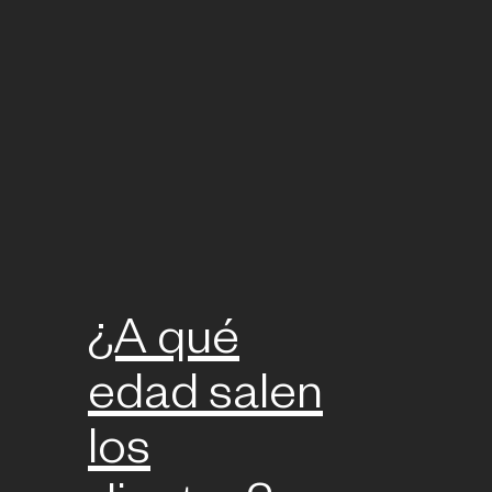
¿A qué
edad salen
los