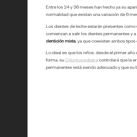
Entre los 24 y 36 meses han hecho ya su apari
normalidad que existan una variación de 6 mes
Los dientes de leche estarán presentes como 
comienzan a salir los dientes permanentes y a 
dentición mixta
, ya que coexisten ambos tipos 
Lo ideal es que los niños, desde el primer año 
forma, su
Odontopediatra
controlará que la er
permanentes está siendo adecuado y que su b