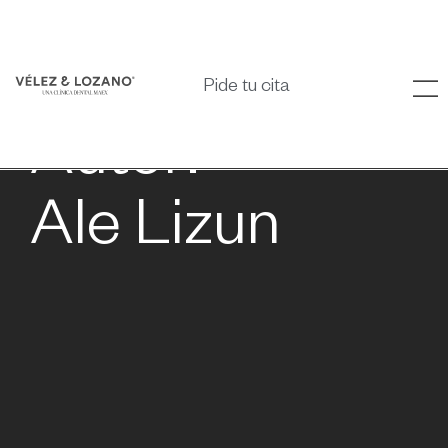
Pide tu cita
Autor:
Ale Lizun