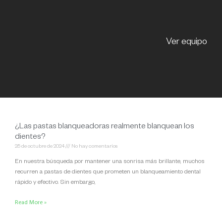
Ver equipo
¿Las pastas blanqueadoras realmente blanquean los
dientes?
25 de octubre de 2024
No hay comentarios
En nuestra búsqueda por mantener una sonrisa más brillante, muchos
recurren a pastas de dientes que prometen un blanqueamiento dental
rápido y efectivo. Sin embargo,
Read More »