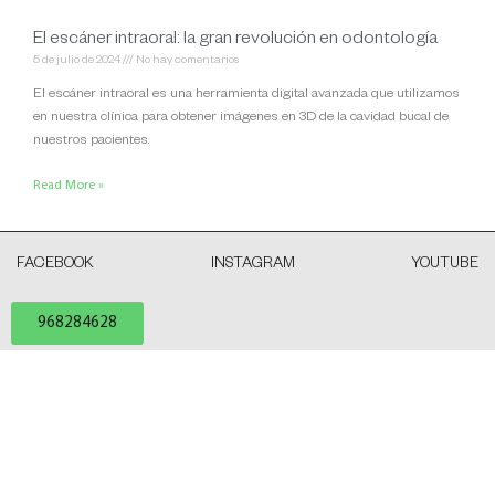
El escáner intraoral: la gran revolución en odontología
5 de julio de 2024
No hay comentarios
El escáner intraoral es una herramienta digital avanzada que utilizamos
en nuestra clínica para obtener imágenes en 3D de la cavidad bucal de
nuestros pacientes.
Read More »
FACEBOOK
INSTAGRAM
YOUTUBE
968284628
pacientes@velezylozano.com
C/Salvador de Madariaga 5
30009 Murcia (España)