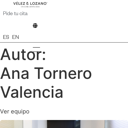
Ir
al
Pide tu cita
contenido
ES
EN
Autor:
Ana Tornero
Valencia
Ver equipo