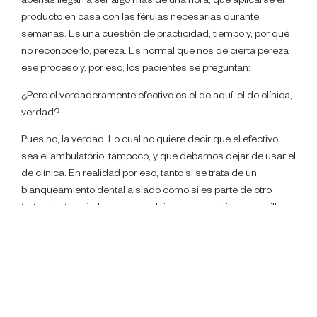
apenas llegan a ser algo más de una hora, que aplicarse el
producto en casa con las férulas necesarias durante
semanas. Es una cuestión de practicidad, tiempo y, por qué
no reconocerlo, pereza. Es normal que nos de cierta pereza
ese proceso y, por eso, los pacientes se preguntan:
¿Pero el verdaderamente efectivo es el de aquí, el de clínica,
verdad?
Pues no, la verdad. Lo cual no quiere decir que el efectivo
sea el ambulatorio, tampoco, y que debamos dejar de usar el
de clínica. En realidad por eso, tanto si se trata de un
blanqueamiento dental aislado como si es parte de otro
tratamiento más largo y complejo, como quizá unas carillas
cerámicas, solemos mandar al paciente un blanqueamiento
dental combinado, porque es la combinación de los dos la
que provoca el efecto deseado.
Y los pacientes vuelven a preguntar y a insistir, y yo
realmente lo entiendo, pero más me gustaría a mí dar la cita