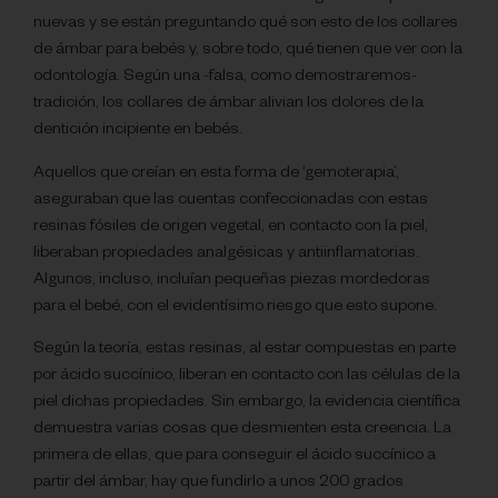
nuevas y se están preguntando qué son esto de los collares
de ámbar para bebés y, sobre todo, qué tienen que ver con la
odontología. Según una -falsa, como demostraremos-
tradición, los collares de ámbar alivian los dolores de la
dentición incipiente en bebés.
Aquellos que creían en esta forma de ‘gemoterapia’,
aseguraban que las cuentas confeccionadas con estas
resinas fósiles de origen vegetal, en contacto con la piel,
liberaban propiedades analgésicas y antiinflamatorias.
Algunos, incluso, incluían pequeñas piezas mordedoras
para el bebé, con el evidentísimo riesgo que esto supone.
Según la teoría, estas resinas, al estar compuestas en parte
por ácido succínico, liberan en contacto con las células de la
piel dichas propiedades. Sin embargo, la evidencia científica
demuestra varias cosas que desmienten esta creencia. La
primera de ellas, que para conseguir el ácido succínico a
partir del ámbar, hay que fundirlo a unos 200 grados