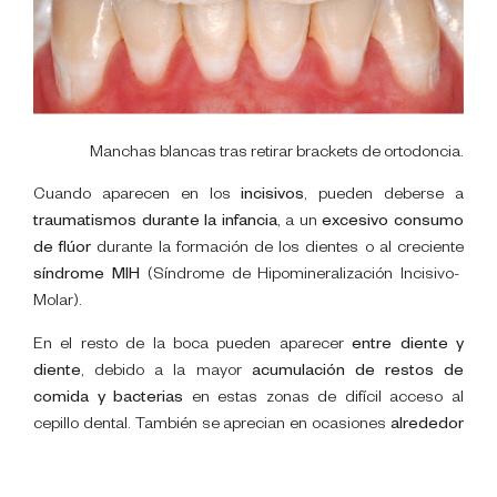
Manchas blancas tras retirar brackets de ortodoncia.
Cuando aparecen en los
incisivos
, pueden deberse a
traumatismos durante la infancia
, a un
excesivo consumo
de flúor
durante la formación de los dientes o al creciente
síndrome MIH
(Síndrome de Hipomineralización Incisivo-
Molar).
En el resto de la boca pueden aparecer
entre diente y
diente
, debido a la mayor
acumulación de restos de
comida y bacterias
en estas zonas de difícil acceso al
cepillo dental. También se aprecian en ocasiones
alrededor
de brackets
debido a una deficiente higiene durante un
tratamiento de ortodoncia. En estos casos, las manchas