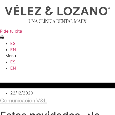
Ir
al
contenido
Pide tu cita
ES
EN
Menú
ES
EN
22/12/2020
Comunicación V&L