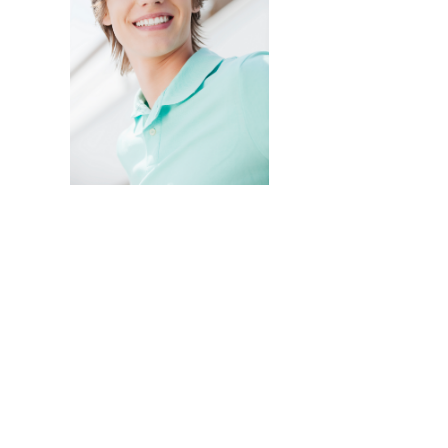
Invisalign Teen es un
tratamiento idóneo para niños
y adolescentes: sin roces,
molestias ni llagas en la boca
– Existen alineadores de repuesto gratuitos por si el
paciente pierde alguno
– Cuenta con un detector de horas de uso que permite al
profesional comprobar que el paciente lo lleva durante el
tiempo necesario