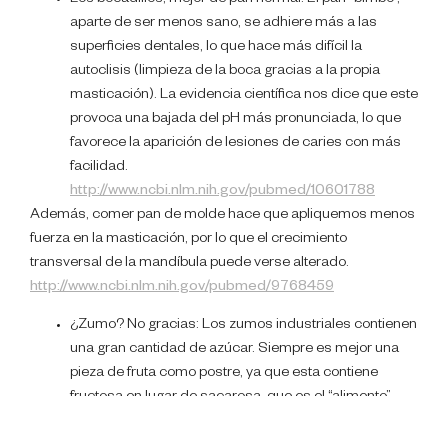
aparte de ser menos sano, se adhiere más a las
superficies dentales, lo que hace más difícil la
autoclisis (limpieza de la boca gracias a la propia
masticación). La evidencia científica nos dice que este
provoca una bajada del pH más pronunciada, lo que
favorece la aparición de lesiones de caries con más
facilidad.
http://www.ncbi.nlm.nih.gov/pubmed/10601788
Además, comer pan de molde hace que apliquemos menos
fuerza en la masticación, por lo que el crecimiento
transversal de la mandíbula puede verse alterado.
http://www.ncbi.nlm.nih.gov/pubmed/9768459
¿Zumo? No gracias: Los zumos industriales contienen
una gran cantidad de azúcar. Siempre es mejor una
pieza de fruta como postre, ya que esta contiene
fructosa en lugar de sacarosa, que es el “alimento”
preferido de las bacterias que producen la caries.