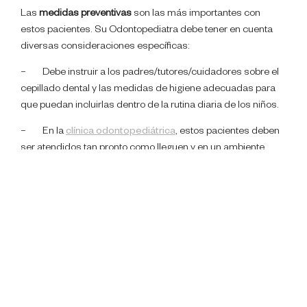
Las
medidas preventivas
son las más importantes con
estos pacientes. Su Odontopediatra debe tener en cuenta
diversas consideraciones específicas:
– Debe instruir a los padres/tutores/cuidadores sobre el
cepillado dental y las medidas de higiene adecuadas para
que puedan incluirlas dentro de la rutina diaria de los niños.
– En la
clínica odontopediátrica
, estos pacientes deben
ser atendidos tan pronto como lleguen y en un ambiente
tranquilo, evitando los tiempos en la sala de espera.
– Resulta útil utilizar imágenes (
pictogramas
) para indicar
los procedimientos que se van a llevar a cabo.
– El
tratamiento debe ser lo más rutinario y repetitivo
posible
, procurando no introducir cambios.
– La presencia de los padres, en este caso, puede ser de
ayuda, ya que ayudan al niño a sentirse más relajado en el