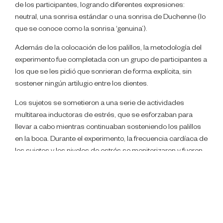
de los participantes, logrando diferentes expresiones:
neutral, una sonrisa estándar o una sonrisa de Duchenne (lo
que se conoce como la sonrisa ‘genuina’).
Además de la colocación de los palillos, la metodología del
experimento fue completada con un grupo de participantes a
los que se les pidió que sonrieran de forma explícita, sin
sostener ningún artilugio entre los dientes.
Los sujetos se sometieron a una serie de actividades
multitarea inductoras de estrés, que se esforzaban para
llevar a cabo mientras continuaban sosteniendo los palillos
en la boca. Durante el experimento, la frecuencia cardíaca de
los sujetos y los niveles de estrés se monitorizaron y fueron
controlados en todo momento.