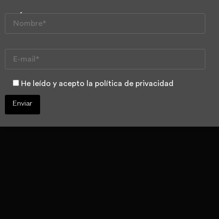
Raquel Lucas
asiste a un
curso de
ortopedia
He leído y acepto la política de privacidad