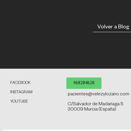
Volver a Blog
968284628
FACEBOOK
INSTAGRAM
pacientes@velezylozano.com
YOUTUBE
C/Salvador de Madariaga 5
30009 Murcia (España)