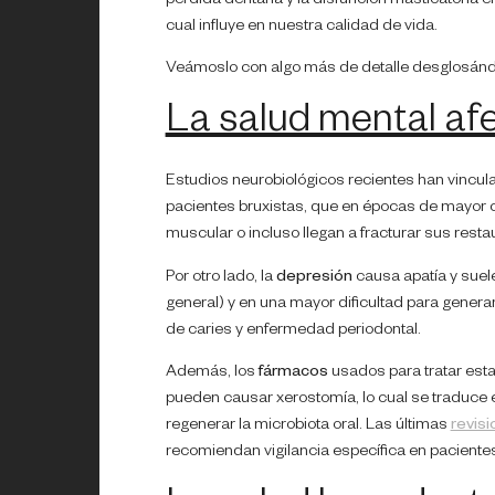
pérdida dentaria y la disfunción masticatoria 
cual influye en nuestra calidad de vida.
Veámoslo con algo más de detalle desglosándol
La salud mental af
Estudios neurobiológicos recientes han vincul
pacientes bruxistas, que en épocas de mayor c
muscular o incluso llegan a fracturar sus resta
Por otro lado, la
depresión
causa apatía y suele
general) y en una mayor dificultad para generar
de caries y enfermedad periodontal.
Además, los
fármacos
usados para tratar esta
pueden causar xerostomía, lo cual se traduce e
regenerar la microbiota oral. Las últimas
revisi
recomiendan vigilancia específica en paciente