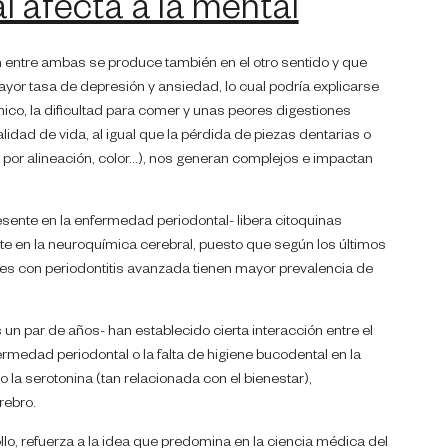
l afecta a la mental
n entre ambas se produce también en el otro sentido y que
yor tasa de depresión y ansiedad, lo cual podría explicarse
ico, la dificultad para comer y unas peores digestiones
lidad de vida, al igual que la pérdida de piezas dentarias o
por alineación, color…), nos generan complejos e impactan
esente en la enfermedad periodontal- libera citoquinas
nte en la neuroquímica cerebral, puesto que según los últimos
ntes con periodontitis avanzada tienen mayor prevalencia de
n par de años- han establecido cierta interacción entre el
medad periodontal o la falta de higiene bucodental en la
la serotonina (tan relacionada con el bienestar),
rebro.
o, refuerza a la idea que predomina en la ciencia médica del