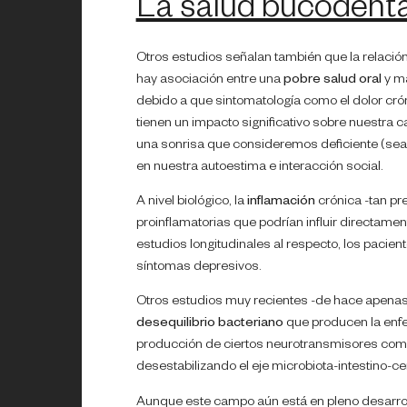
La salud bucodenta
Otros estudios señalan también que la relació
hay asociación entre una
pobre salud oral
y ma
debido a que sintomatología como el dolor crón
tienen un impacto significativo sobre nuestra ca
una sonrisa que consideremos deficiente (sea 
en nuestra autoestima e interacción social.
A nivel biológico, la
inflamación
crónica -tan pr
proinflamatorias que podrían influir directame
estudios longitudinales al respecto, los pacie
síntomas depresivos.
Otros estudios muy recientes -de hace apenas u
desequilibrio bacteriano
que producen la enfer
producción de ciertos neurotransmisores como 
desestabilizando el eje microbiota-intestino-ce
Aunque este campo aún está en pleno desarroll