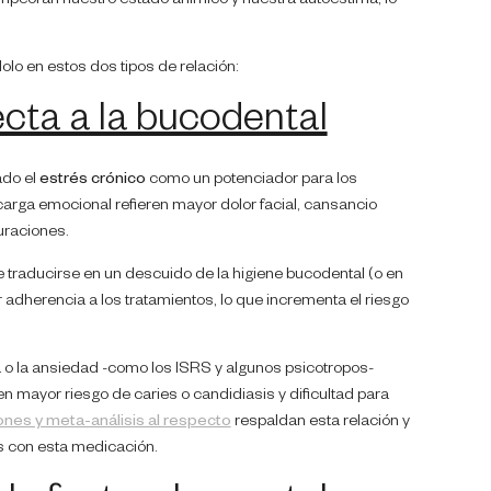
empeoran nuestro estado anímico y nuestra autoestima, lo
o en estos dos tipos de relación:
ecta a la bucodental
ado el
estrés crónico
como un potenciador para los
arga emocional refieren mayor dolor facial, cansancio
uraciones.
 traducirse en un descuido de la higiene bucodental (o en
 adherencia a los tratamientos, lo que incrementa el riesgo
 o la ansiedad -como los ISRS y algunos psicotropos-
n mayor riesgo de caries o candidiasis y dificultad para
ones y meta-análisis al respecto
respaldan esta relación y
s con esta medicación.