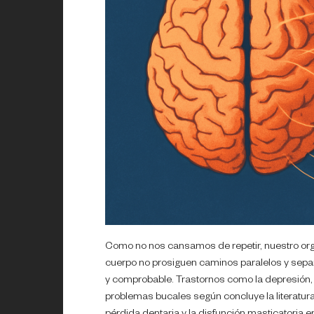
Como no nos cansamos de repetir, nuestro organ
cuerpo no prosiguen caminos paralelos y sepa
y comprobable. Trastornos como la depresión, 
problemas bucales según concluye la literatura c