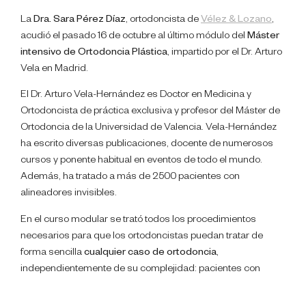
La
Dra. Sara Pérez Díaz
, ortodoncista de
Vélez & Lozano
,
acudió el pasado 16 de octubre al último módulo del
Máster
intensivo de Ortodoncia Plástica
, impartido por el Dr. Arturo
Vela en Madrid.
El Dr. Arturo Vela-Hernández es Doctor en Medicina y
Ortodoncista de práctica exclusiva y profesor del Máster de
Ortodoncia de la Universidad de Valencia. Vela-Hernández
ha escrito diversas publicaciones, docente de numerosos
cursos y ponente habitual en eventos de todo el mundo.
Además, ha tratado a más de 2500 pacientes con
alineadores invisibles.
En el curso modular se trató todos los procedimientos
necesarios para que los ortodoncistas
puedan tratar de
forma sencilla
cualquier caso de ortodoncia
,
independientemente de su complejidad: pacientes con
piñamiento, problemas de oclusión, pacientes con zonas
edéntulas (que les falten piezas), pacientes periodontales,