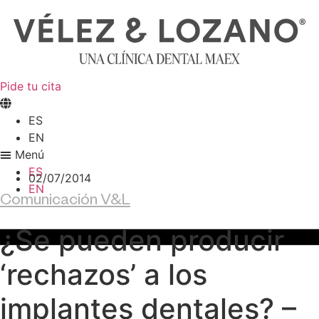
Ir
al
contenido
Pide tu cita
ES
EN
Menú
ES
02/07/2014
EN
Comunicación V&L
¿Se pueden producir
‘rechazos’ a los
implantes dentales? –