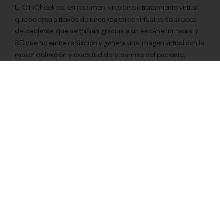
El ClinCheck es, en resumen, un plan de tratamiento virtual
que se crea a través de unos registros virtuales de la boca
del paciente, que se toman gracias a un escáner intraoral y
3D que no emite radiación y genera una imagen virtual con la
mayor definición y exactitud de la sonrisa del paciente,
permitiéndonos mandarla directamente al programa para la
planificación de los movimientos y descartando así la toma
de moldes con masillas que tanto suelen incomodar a los
pacientes.