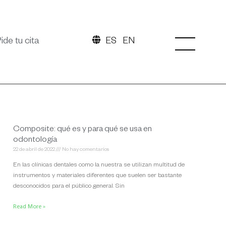
ide tu cita
ES
EN
Composite: qué es y para qué se usa en
odontología
22 de abril de 2022
No hay comentarios
En las clínicas dentales como la nuestra se utilizan multitud de
instrumentos y materiales diferentes que suelen ser bastante
desconocidos para el público general. Sin
Read More »