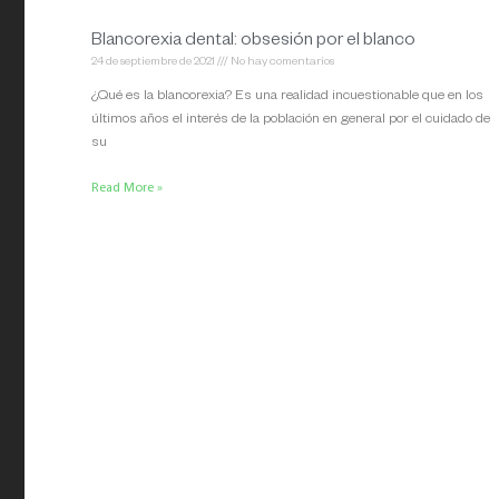
Blancorexia dental: obsesión por el blanco
24 de septiembre de 2021
No hay comentarios
¿Qué es la blancorexia? Es una realidad incuestionable que en los
últimos años el interés de la población en general por el cuidado de
su
Read More »