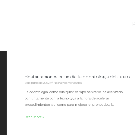
P
Restauraciones en un día: la odontología del futuro
3 de junio de 2022
No hay comentarios
La odontología, como cualquier campo sanitario, ha avanzado
conjuntamente con la tecnología a la hora de acelerar
procedimientos, así como para mejorar el pronóstico, la
Read More »