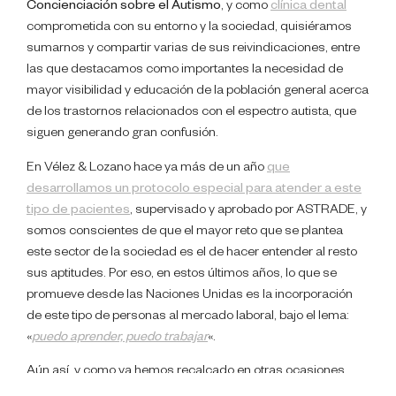
Concienciación sobre el Autismo
, y como
clínica dental
comprometida con su entorno y la sociedad, quisiéramos
sumarnos y compartir varias de sus reivindicaciones, entre
las que destacamos como importantes la necesidad de
mayor visibilidad y educación de la población general acerca
de los trastornos relacionados con el espectro autista, que
siguen generando gran confusión.
En Vélez & Lozano hace ya más de un año
que
desarrollamos un protocolo especial para atender a este
tipo de pacientes
, supervisado y aprobado por ASTRADE, y
somos conscientes de que el mayor reto que se plantea
este sector de la sociedad es el de hacer entender al resto
sus aptitudes. Por eso, en estos últimos años, lo que se
promueve desde las Naciones Unidas es la incorporación
de este tipo de personas al mercado laboral, bajo el lema:
«
puedo aprender, puedo trabajar
«.
Aún así, y como ya hemos recalcado en otras ocasiones,
somos conscientes de que equidad e igualdad no son lo