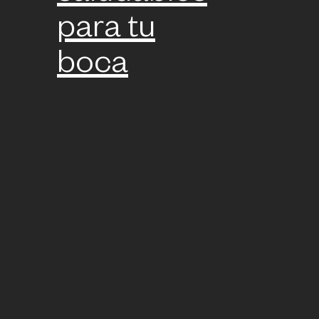
para tu
boca