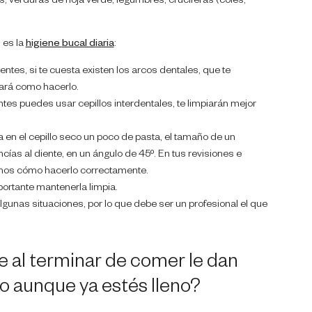
s, verduras de hoja verde, legumbres, crucíferas (coles,
 es la
higiene
bucal diaria
:
ientes, si te cuesta existen los arcos dentales, que te
eñará como hacerlo.
ntes puedes usar cepillos interdentales, te limpiarán mejor
a en el cepillo seco un poco de pasta, el tamaño de un
ncías al diente, en un ángulo de 45º. En tus revisiones e
remos cómo hacerlo correctamente.
portante mantenerla limpia.
gunas situaciones, por lo que debe ser un profesional el que
e al terminar de comer le dan
o aunque ya estés lleno?