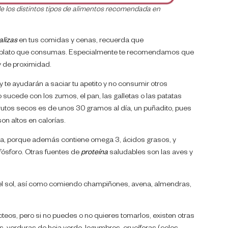
e los distintos tipos de alimentos recomendada en
alizas
en tus comidas y cenas, recuerda que
l plato que consumas. Especialmente te recomendamos que
 de proximidad.
 te ayudarán a saciar tu apetito y no consumir otros
ucede con los zumos, el pan, las galletas o las patatas
rutos secos es de unos 30 gramos al día, un puñadito, pues
on altos en calorías.
na, porque además contiene omega 3, ácidos grasos, y
y fósforo. Otras fuentes de
proteína
saludables son las aves y
el sol, así como comiendo champiñones, avena, almendras,
cteos, pero si no puedes o no quieres tomarlos, existen otras