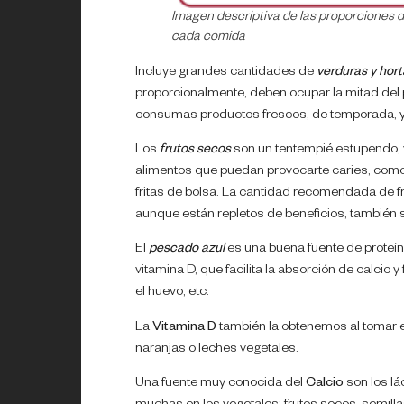
Imagen descriptiva de las proporciones d
cada comida
Incluye grandes cantidades de
verduras y hort
proporcionalmente, deben ocupar la mitad de
consumas productos frescos, de temporada, y
Los
fr
ut
os secos
son un tentempié estupendo, y
alimentos que puedan provocarte caries, como s
fritas de bolsa. La cantidad recomendada de f
aunque están repletos de beneficios, también s
El
p
e
scado azul
es una buena fuente de proteí
vitamina D, que facilita la absorción de calcio 
el huevo, etc.
La
Vitamina D
también la obtenemos al tomar 
naranjas o leches vegetales.
Una fuente muy conocida del
Calcio
son los lá