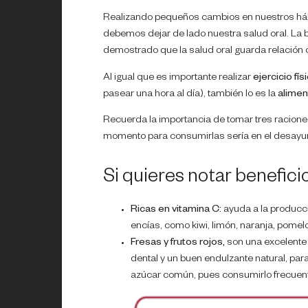
Realizando pequeños cambios en nuestros háb
debemos dejar de lado nuestra salud oral. La 
demostrado que la salud oral guarda relació
Al igual que es importante realizar
ejercicio fís
pasear una hora al día), también lo es la
alimen
Recuerda la importancia de tomar tres racione
momento para consumirlas sería en el desayun
Si quieres notar benefici
Ricas en vitamina C:
ayuda a la producc
encías, como kiwi, limón, naranja, pome
Fresas y frutos rojos,
son una excelente o
dental y un buen endulzante natural, para
azúcar común, pues consumirlo frecuente