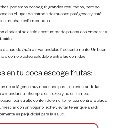
itos, podemos conseguir grandes resultados, pero no
boca es el lugar de entrada de muchos patógenos y está
n con muchas enfermedades.
ico
diario (si no estás acostumbrado prueba con empezar a
tación.
s diarias de
fruta
e ir variándolas frecuentemente. Un buen
o o como picoteo saludable entre las comidas.
os en tu boca escoge frutas:
ión de colágeno, muy necesario para el bienestar de las
lo o mandarina. Siempre en trozos y no en zumos.
pción por su alto contenido en xilitol, eficaz contra la placa
 mezclar con un yogur o leche y evitar tener que añadir
mente es perjudicial para la salud.