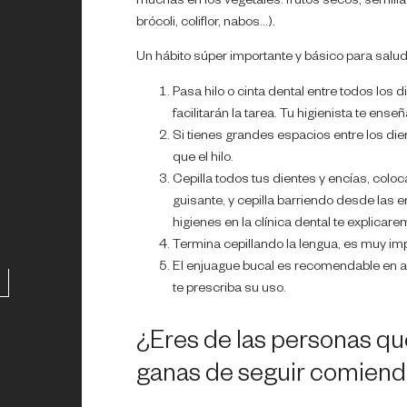
muchas en los vegetales: frutos secos, semilla
brócoli, coliflor, nabos…).
Un hábito súper importante y básico para salud
Pasa hilo o cinta dental entre todos los d
facilitarán la tarea. Tu higienista te ens
Si tienes grandes espacios entre los die
que el hilo.
Cepilla todos tus dientes y encías, coloc
guisante, y cepilla barriendo desde las e
higienes en la clínica dental te explica
Termina cepillando la lengua, es muy im
El enjuague bucal es recomendable en al
te prescriba su uso.
¿Eres de las personas qu
ganas de seguir comiend