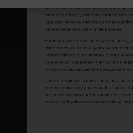
intraoral, y a esto es a lo que llamamos ‘una ci
herramienta de última generación con el que p
estado de tu boca y planificar tu tratamiento 
las piezas dentales además de zonas blanda
ver exactamente la oclusión del paciente.
Así pues, con este escaneado y toma de regis
planificación, en la que, al igual que ocurre e
los movimientos que queramos que los alinead
donde van a ir cada attachment, la forma, el gr
montón de detalles que tenemos que tener en 
Una vez recibida esta nueva tanda de alineado
(normalmente lo es) y se procede a finalizar el
sea necesario para que todo acabe de la form
menos que la primera y apenas se alarga un p