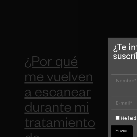
¿Te in
suscrí
¿Por qué
me vuelven
a escanear
durante mi
He leíd
tratamiento