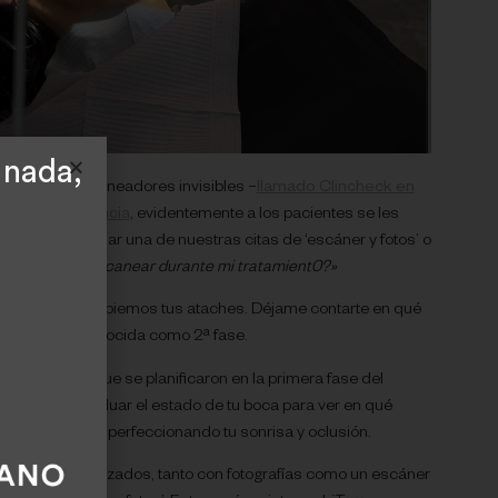
 nada,
miento con alineadores invisibles –
llamado Clincheck en
sita de ortodoncia
, evidentemente a los pacientes se les
el momento de dar una de nuestras citas de ‘escáner y fotos’ o
 vuelven a escanear durante mi tratamient0?»
robable que cambiemos tus ataches. Déjame contarte en qué
cia, también conocida como 2ª fase.
alineadores que se planificaron en la primera fase del
omento de revaluar el estado de tu boca para ver en qué
r mejorando y perfeccionando tu sonrisa y oclusión.
registros actualizados, tanto con fotografías como un escáner