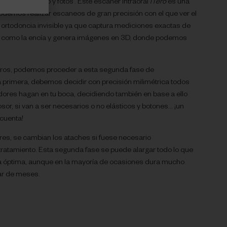
ta de escaneado y fotos’. Este escáner intraoral
iTero
es una
odemos realizar escaneos de gran precisión con el que ver el
de ortodoncia invisible ya que captura mediciones exactas de
s como la encía y genera imágenes en 3D, donde podemos
tros, podemos proceder a esta segunda fase de
n la primera, debemos decidir con precisión milimétrica todos
ores hagan en tu boca, decidiendo también en base a ello
osor, si van a ser necesarios o no elásticos y botones… ¡un
cuenta!
res, se cambian los ataches si fuese necesario
 tratamiento. Esta segunda fase se puede alargar todo lo que
a óptima, aunque en la mayoría de ocasiones dura mucho
ar de meses.