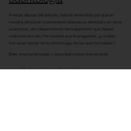
odontología
A estas alturas del artículo, habrás entendido por qué en
nuestra clínica en ocasiones te atiende un dentista y en otras
ocasiones, otro dependiendo del tratamiento que debas
realizarte ese día. Pero puede que te preguntes, ¿y cuáles
son esas ramas de la odontología de las que me hablas?
Bien, enumerémoslas y describámoslas brevemente:
Odontopediatría
Es la más evidente a la hora de clasificarla. Se encarga de la
prevención y el tratamiento de las patologías orales en bebés
y niños. Sobre la cuestión, “¿cuándo debe mi hijo pasar al
dentista para adultos?” hay múltiples variables en juego que
no permiten dar una respuesta totalmente acotada.