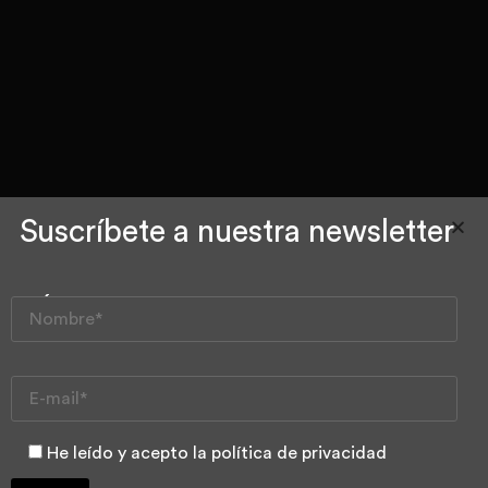
Suscríbete a nuestra newsletter
¿Por qué no
me atiende
siempre el
mismo dentista
en Vélez y
He leído y acepto la política de privacidad